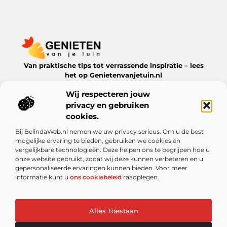
Van praktische tips tot verrassende inspiratie – lees
het op Genietenvanjetuin.nl
Ontdek boeiende blogs en artikelen over alles wat jouw
Wij respecteren jouw
leefomgeving te bieden heeft.
privacy en gebruiken
Bericht categorie
cookies.
Bij BelindaWeb.nl nemen we uw privacy serieus. Om u de best
mogelijke ervaring te bieden, gebruiken we cookies en
vergelijkbare technologieën. Deze helpen ons te begrijpen hoe u
Onze informatie
onze website gebruikt, zodat wij deze kunnen verbeteren en u
gepersonaliseerde ervaringen kunnen bieden. Voor meer
De kracht van Nederlandse linkbuilding: meer dan alleen een SEO-truc
Kun je echt geld verdienen met een website? Ontdek de mogelijkheden en valkuilen
informatie kunt u
ons cookiebeleid
raadplegen.
Alles Toestaan
Website index
Cookiebeleid (EU)