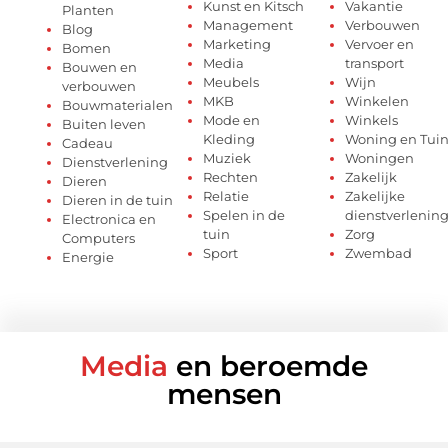
Kunst en Kitsch
Vakantie
Planten
Management
Verbouwen
Blog
Marketing
Vervoer en
Bomen
Media
transport
Bouwen en
Meubels
Wijn
verbouwen
MKB
Winkelen
Bouwmaterialen
Mode en
Winkels
Buiten leven
Kleding
Woning en Tui
Cadeau
Muziek
Woningen
Dienstverlening
Rechten
Zakelijk
Dieren
Relatie
Zakelijke
Dieren in de tuin
Spelen in de
dienstverlenin
Electronica en
tuin
Zorg
Computers
Sport
Zwembad
Energie
Media
en beroemde
mensen