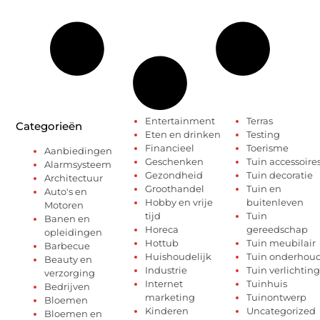
Entertainment
Terras
Categorieën
Eten en drinken
Testing
Financieel
Toerisme
Aanbiedingen
Geschenken
Tuin accessoire
Alarmsysteem
Gezondheid
Tuin decoratie
Architectuur
Groothandel
Tuin en
Auto's en
Hobby en vrije
buitenleven
Motoren
tijd
Tuin
Banen en
Horeca
gereedschap
opleidingen
Hottub
Tuin meubilair
Barbecue
Huishoudelijk
Tuin onderhou
Beauty en
Industrie
Tuin verlichting
verzorging
Internet
Tuinhuis
Bedrijven
marketing
Tuinontwerp
Bloemen
Kinderen
Uncategorized
Bloemen en