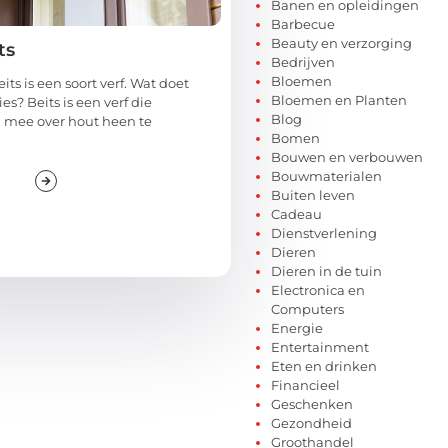
Banen en opleidingen
Barbecue
Beauty en verzorging
ts
Bedrijven
Bloemen
its is een soort verf. Wat doet
Bloemen en Planten
es? Beits is een verf die
Blog
 mee over hout heen te
Bomen
Bouwen en verbouwen
Bouwmaterialen
Buiten leven
Cadeau
Dienstverlening
Dieren
Dieren in de tuin
Electronica en
Computers
Energie
Entertainment
Eten en drinken
Financieel
Geschenken
Gezondheid
Groothandel