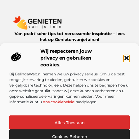
Van praktische tips tot verrassende inspiratie – lees
het op Genietenvanjetuin.nl
Ontdek boeiende blogs en artikelen over alles wat jouw
Wij respecteren jouw
leefomgeving te bieden heeft.
privacy en gebruiken
Bericht categorie
cookies.
Bij BelindaWeb.nl nemen we uw privacy serieus. Om u de best
mogelijke ervaring te bieden, gebruiken we cookies en
vergelijkbare technologieën. Deze helpen ons te begrijpen hoe u
Onze informatie
onze website gebruikt, zodat wij deze kunnen verbeteren en u
gepersonaliseerde ervaringen kunnen bieden. Voor meer
De kracht van Nederlandse linkbuilding: meer dan alleen een SEO-truc
Kun je echt geld verdienen met een website? Ontdek de mogelijkheden en valkuilen
informatie kunt u
ons cookiebeleid
raadplegen.
Alles Toestaan
Website index
Cookiebeleid (EU)
@2025 www.genietenvanjetuin.nl. All Right Reserved.
Cookies Beheren