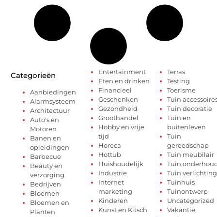
Entertainment
Terras
Categorieën
Eten en drinken
Testing
Financieel
Toerisme
Aanbiedingen
Geschenken
Tuin accessoire
Alarmsysteem
Gezondheid
Tuin decoratie
Architectuur
Groothandel
Tuin en
Auto's en
Hobby en vrije
buitenleven
Motoren
tijd
Tuin
Banen en
Horeca
gereedschap
opleidingen
Hottub
Tuin meubilair
Barbecue
Huishoudelijk
Tuin onderhou
Beauty en
Industrie
Tuin verlichting
verzorging
Internet
Tuinhuis
Bedrijven
marketing
Tuinontwerp
Bloemen
Kinderen
Uncategorized
Bloemen en
Kunst en Kitsch
Vakantie
Planten