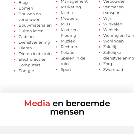
Management
Verbouwen
Blog
Marketing
Vervoer en
Bomen
Media
transport
Bouwen en
Meubels
Wijn
verbouwen
MKB
Winkelen
Bouwmaterialen
Mode en
Winkels
Buiten leven
Kleding
Woning en Tui
Cadeau
Muziek
Woningen
Dienstverlening
Rechten
Zakelijk
Dieren
Relatie
Zakelijke
Dieren in de tuin
Spelen in de
dienstverlenin
Electronica en
tuin
Zorg
Computers
Sport
Zwembad
Energie
Media
en beroemde
mensen