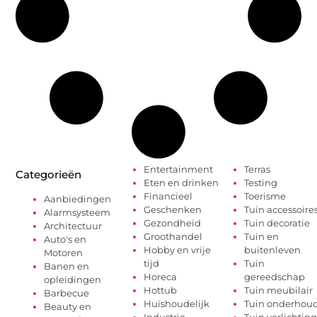
Entertainment
Terras
Categorieën
Eten en drinken
Testing
Financieel
Toerisme
Aanbiedingen
Geschenken
Tuin accessoire
Alarmsysteem
Gezondheid
Tuin decoratie
Architectuur
Groothandel
Tuin en
Auto's en
Hobby en vrije
buitenleven
Motoren
tijd
Tuin
Banen en
Horeca
gereedschap
opleidingen
Hottub
Tuin meubilair
Barbecue
Huishoudelijk
Tuin onderhou
Beauty en
Industrie
Tuin verlichting