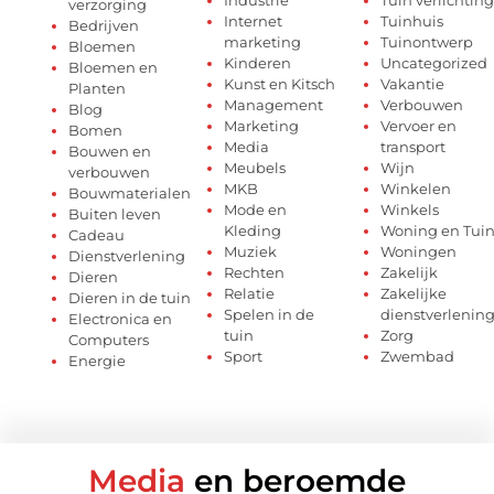
verzorging
Internet
Tuinhuis
Bedrijven
marketing
Tuinontwerp
Bloemen
Kinderen
Uncategorized
Bloemen en
Kunst en Kitsch
Vakantie
Planten
Management
Verbouwen
Blog
Marketing
Vervoer en
Bomen
Media
transport
Bouwen en
Meubels
Wijn
verbouwen
MKB
Winkelen
Bouwmaterialen
Mode en
Winkels
Buiten leven
Kleding
Woning en Tui
Cadeau
Muziek
Woningen
Dienstverlening
Rechten
Zakelijk
Dieren
Relatie
Zakelijke
Dieren in de tuin
Spelen in de
dienstverlenin
Electronica en
tuin
Zorg
Computers
Sport
Zwembad
Energie
Media
en beroemde