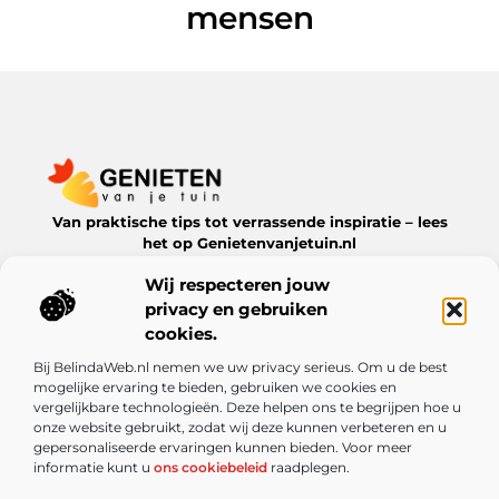
mensen
Van praktische tips tot verrassende inspiratie – lees
het op Genietenvanjetuin.nl
Ontdek boeiende blogs en artikelen over alles wat jouw
Wij respecteren jouw
leefomgeving te bieden heeft.
privacy en gebruiken
Bericht categorie
cookies.
Bij BelindaWeb.nl nemen we uw privacy serieus. Om u de best
mogelijke ervaring te bieden, gebruiken we cookies en
vergelijkbare technologieën. Deze helpen ons te begrijpen hoe u
Onze informatie
onze website gebruikt, zodat wij deze kunnen verbeteren en u
gepersonaliseerde ervaringen kunnen bieden. Voor meer
De kracht van Nederlandse linkbuilding: meer dan alleen een SEO-truc
Kun je echt geld verdienen met een website? Ontdek de mogelijkheden en valkuilen
informatie kunt u
ons cookiebeleid
raadplegen.