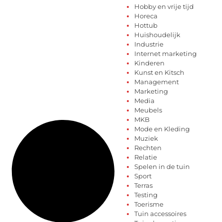
Hobby en vrije tijd
Horeca
Hottub
Huishoudelijk
Industrie
Internet marketing
Kinderen
Kunst en Kitsch
Management
Marketing
Media
Meubels
MKB
Mode en Kleding
Muziek
Rechten
Relatie
Spelen in de tuin
Sport
Terras
Testing
Toerisme
Tuin accessoires