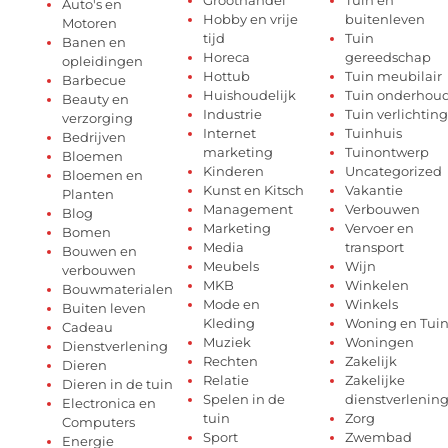
Auto's en
Hobby en vrije
buitenleven
Motoren
tijd
Tuin
Banen en
Horeca
gereedschap
opleidingen
Hottub
Tuin meubilair
Barbecue
Huishoudelijk
Tuin onderhou
Beauty en
Industrie
Tuin verlichting
verzorging
Internet
Tuinhuis
Bedrijven
marketing
Tuinontwerp
Bloemen
Kinderen
Uncategorized
Bloemen en
Kunst en Kitsch
Vakantie
Planten
Management
Verbouwen
Blog
Marketing
Vervoer en
Bomen
Media
transport
Bouwen en
Meubels
Wijn
verbouwen
MKB
Winkelen
Bouwmaterialen
Mode en
Winkels
Buiten leven
Kleding
Woning en Tui
Cadeau
Muziek
Woningen
Dienstverlening
Rechten
Zakelijk
Dieren
Relatie
Zakelijke
Dieren in de tuin
Spelen in de
dienstverlenin
Electronica en
tuin
Zorg
Computers
Sport
Zwembad
Energie