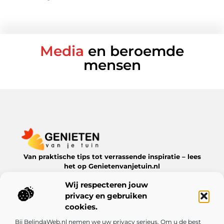
Media
en beroemde
mensen
Van praktische tips tot verrassende inspiratie – lees
het op Genietenvanjetuin.nl
Ontdek boeiende blogs en artikelen over alles wat jouw
Wij respecteren jouw
leefomgeving te bieden heeft.
privacy en gebruiken
Bericht categorie
cookies.
Bij BelindaWeb.nl nemen we uw privacy serieus. Om u de best