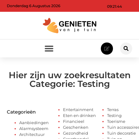
Donderdag 6 Augustus 2026
09:21:44
Hier zijn uw zoekresultaten
Categorie: Testing
Entertainment
Terras
Categorieën
Eten en drinken
Testing
Financieel
Toerisme
Aanbiedingen
Geschenken
Tuin accessoire
Alarmsysteem
Gezondheid
Tuin decoratie
Architectuur
Groothandel
Tuin en