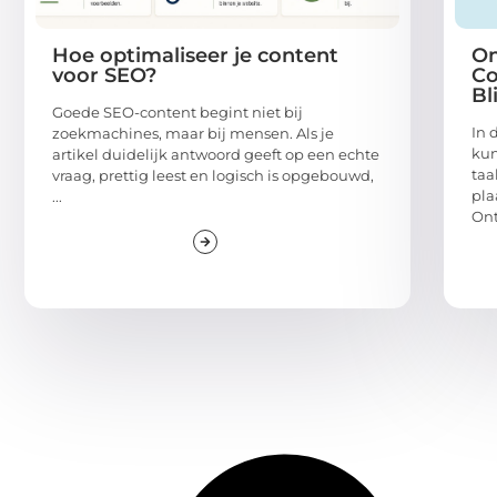
Hoe optimaliseer je content
On
voor SEO?
Co
Bl
Goede SEO-content begint niet bij
In 
zoekmachines, maar bij mensen. Als je
kun
artikel duidelijk antwoord geeft op een echte
taa
vraag, prettig leest en logisch is opgebouwd,
pla
...
Ont