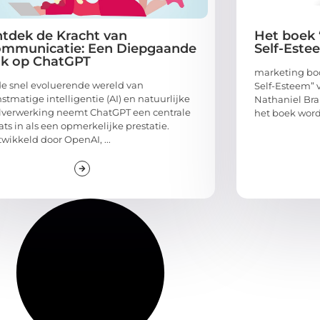
tdek de Kracht van
Het boek 
mmunicatie: Een Diepgaande
Self-Este
ik op ChatGPT
marketing boo
de snel evoluerende wereld van
Self-Esteem” 
stmatige intelligentie (AI) en natuurlijke
Nathaniel Bra
lverwerking neemt ChatGPT een centrale
het boek word
ats in als een opmerkelijke prestatie.
wikkeld door OpenAI, ...