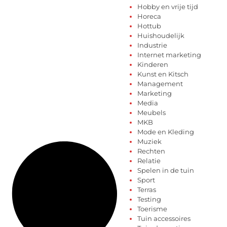
Hobby en vrije tijd
Horeca
Hottub
Huishoudelijk
Industrie
Internet marketing
Kinderen
Kunst en Kitsch
Management
Marketing
Media
Meubels
MKB
Mode en Kleding
Muziek
Rechten
Relatie
Spelen in de tuin
Sport
Terras
Testing
Toerisme
Tuin accessoires