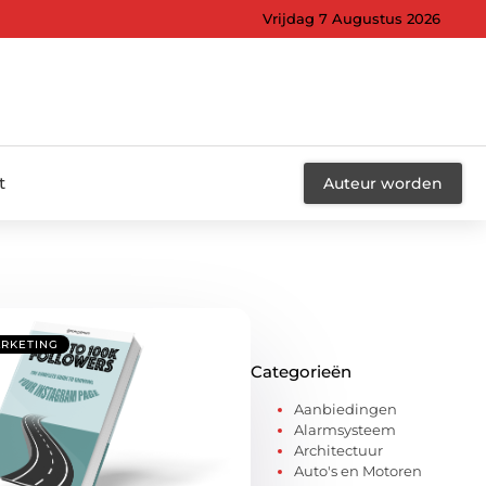
Vrijdag 7 Augustus 2026
t
Auteur worden
ARKETING
Categorieën
Aanbiedingen
Alarmsysteem
Architectuur
Auto's en Motoren