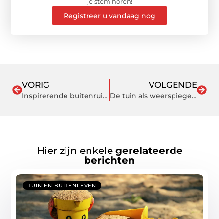
je stem horen!
Registreer u vandaag nog
VORIG
VOLGENDE
Inspirerende buitenruimtes voor uw huis
De tuin als weerspiegeling van jouw stijl
Hier zijn enkele
gerelateerde
berichten
TUIN EN BUITENLEVEN