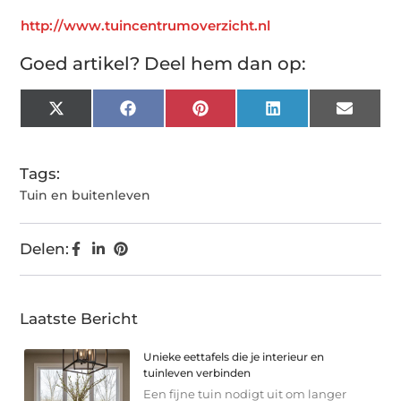
http://www.tuincentrumoverzicht.nl
Goed artikel? Deel hem dan op:
X
Facebook
Pinterest
LinkedIn
Email
(Twitter)
Tags:
Tuin en buitenleven
Delen:
Laatste Bericht
Unieke eettafels die je interieur en
tuinleven verbinden
Een fijne tuin nodigt uit om langer