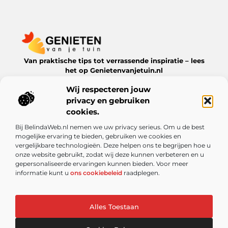
Van praktische tips tot verrassende inspiratie – lees
het op Genietenvanjetuin.nl
Ontdek boeiende blogs en artikelen over alles wat jouw
Wij respecteren jouw
leefomgeving te bieden heeft.
privacy en gebruiken
Bericht categorie
cookies.
Bij BelindaWeb.nl nemen we uw privacy serieus. Om u de best
mogelijke ervaring te bieden, gebruiken we cookies en
vergelijkbare technologieën. Deze helpen ons te begrijpen hoe u
Onze informatie
onze website gebruikt, zodat wij deze kunnen verbeteren en u
gepersonaliseerde ervaringen kunnen bieden. Voor meer
De kracht van Nederlandse linkbuilding: meer dan alleen een SEO-truc
Kun je echt geld verdienen met een website? Ontdek de mogelijkheden en valkuilen
informatie kunt u
ons cookiebeleid
raadplegen.
Alles Toestaan
Website index
Cookiebeleid (EU)
@2025 www.genietenvanjetuin.nl. All Right Reserved.