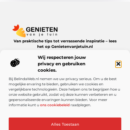
Van praktische tips tot verrassende inspiratie – lees
het op Genietenvanjetuin.nl
Ontdek boeiende blogs en artikelen over alles wat jouw
Wij respecteren jouw
leefomgeving te bieden heeft.
privacy en gebruiken
Bericht categorie
cookies.
Bij BelindaWeb.nl nemen we uw privacy serieus. Om u de best
mogelijke ervaring te bieden, gebruiken we cookies en
vergelijkbare technologieën. Deze helpen ons te begrijpen hoe u
Onze informatie
onze website gebruikt, zodat wij deze kunnen verbeteren en u
gepersonaliseerde ervaringen kunnen bieden. Voor meer
De kracht van Nederlandse linkbuilding: meer dan alleen een SEO-truc
Kun je echt geld verdienen met een website? Ontdek de mogelijkheden en valkuilen
informatie kunt u
ons cookiebeleid
raadplegen.
Alles Toestaan
Website index
Cookiebeleid (EU)