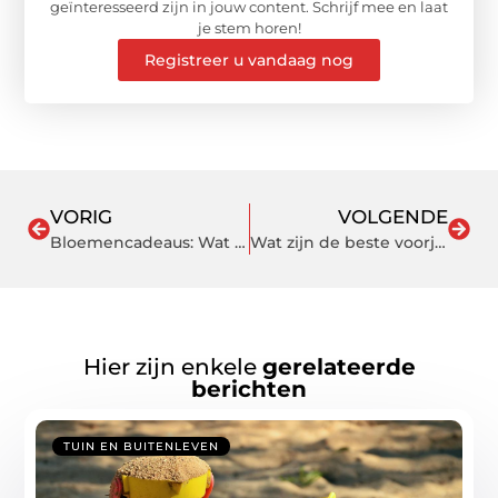
geïnteresseerd zijn in jouw content. Schrijf mee en laat
je stem horen!
Registreer u vandaag nog
VORIG
VOLGENDE
Bloemencadeaus: Wat is jouw stijl?
Wat zijn de beste voorjaarsplanten om te kopen en waarom?
Hier zijn enkele
gerelateerde
berichten
TUIN EN BUITENLEVEN