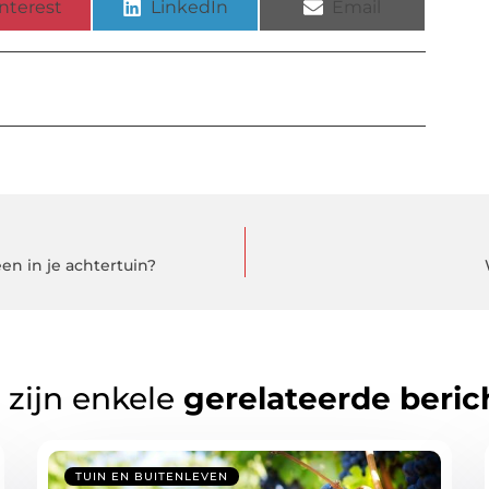
nterest
LinkedIn
Email
en in je achtertuin?
 zijn enkele
gerelateerde beric
TUIN EN BUITENLEVEN