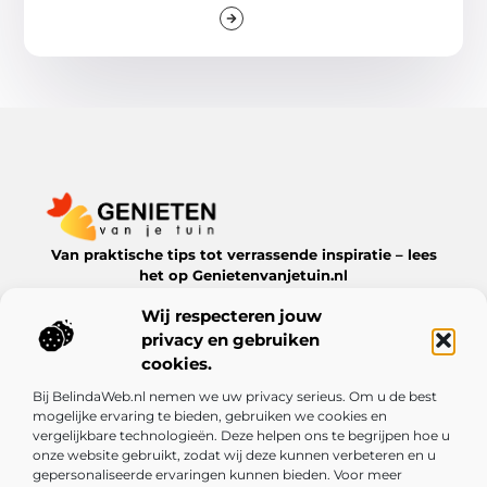
Van praktische tips tot verrassende inspiratie – lees
het op Genietenvanjetuin.nl
Ontdek boeiende blogs en artikelen over alles wat jouw
Wij respecteren jouw
leefomgeving te bieden heeft.
privacy en gebruiken
Bericht categorie
cookies.
Bij BelindaWeb.nl nemen we uw privacy serieus. Om u de best
mogelijke ervaring te bieden, gebruiken we cookies en
vergelijkbare technologieën. Deze helpen ons te begrijpen hoe u
Onze informatie
onze website gebruikt, zodat wij deze kunnen verbeteren en u
gepersonaliseerde ervaringen kunnen bieden. Voor meer
De kracht van Nederlandse linkbuilding: meer dan alleen een SEO-truc
Kun je echt geld verdienen met een website? Ontdek de mogelijkheden en valkuilen