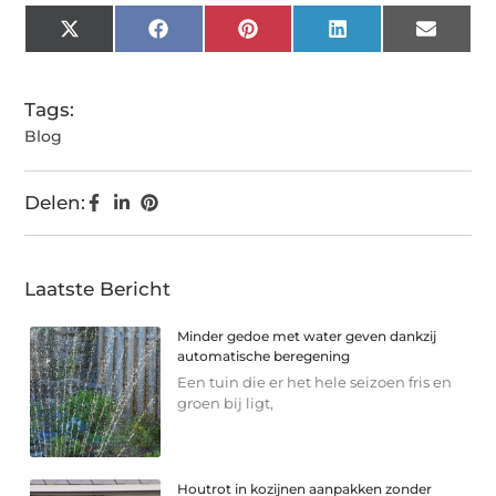
X
Facebook
Pinterest
LinkedIn
Email
(Twitter)
Tags:
Blog
Delen:
Laatste Bericht
Minder gedoe met water geven dankzij
automatische beregening
Een tuin die er het hele seizoen fris en
groen bij ligt,
Houtrot in kozijnen aanpakken zonder