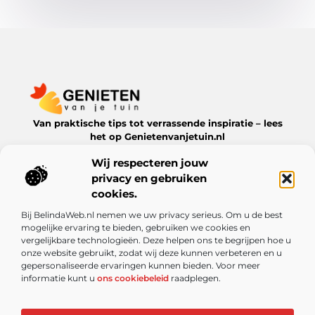
Van praktische tips tot verrassende inspiratie – lees
het op Genietenvanjetuin.nl
Ontdek boeiende blogs en artikelen over alles wat jouw
Wij respecteren jouw
leefomgeving te bieden heeft.
privacy en gebruiken
Bericht categorie
cookies.
Bij BelindaWeb.nl nemen we uw privacy serieus. Om u de best
mogelijke ervaring te bieden, gebruiken we cookies en
vergelijkbare technologieën. Deze helpen ons te begrijpen hoe u
Onze informatie
onze website gebruikt, zodat wij deze kunnen verbeteren en u
gepersonaliseerde ervaringen kunnen bieden. Voor meer
De kracht van Nederlandse linkbuilding: meer dan alleen een SEO-truc
Kun je echt geld verdienen met een website? Ontdek de mogelijkheden en valkuilen
informatie kunt u
ons cookiebeleid
raadplegen.