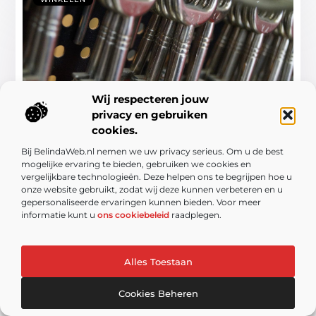
Wij respecteren jouw
privacy en gebruiken
Uw gids voor slotenmaker in Meppel
cookies.
Een betrouwbare slotenmaker is van onschatbare
Bij BelindaWeb.nl nemen we uw privacy serieus. Om u de best
waarde voor elke huiseigenaar, bedrijfseigenaar of
mogelijke ervaring te bieden, gebruiken we cookies en
lokale bewoner. In slotenmaker in Meppel (lees het
vergelijkbare technologieën. Deze helpen ons te begrijpen hoe u
volledige artikel) vindt u de beste oplossingen ...
onze website gebruikt, zodat wij deze kunnen verbeteren en u
gepersonaliseerde ervaringen kunnen bieden. Voor meer
informatie kunt u
ons cookiebeleid
raadplegen.
Alles Toestaan
Cookies Beheren
WINKELEN