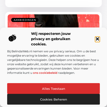
AANBIEDINGEN
Wij respecteren jouw
privacy en gebruiken
cookies.
Bij BelindaWeb.nl nemen we uw privacy serieus. Om u de best
mogelijke ervaring te bieden, gebruiken we cookies en
vergelijkbare technologieën. Deze helpen ons te begrijpen hoe u
De magie van de rodeostier op jouw
onze website gebruikt, zodat wij deze kunnen verbeteren en u
evenement
gepersonaliseerde ervaringen kunnen bieden. Voor meer
informatie kunt u
ons cookiebeleid
raadplegen.
Ben je op zoek naar een manier om jouw evenement
echt onvergetelijk te maken? Overweeg dan eens om
een rodeostier te huren! Deze spannende attractie ...
Alles Toestaan
Cookies Beheren