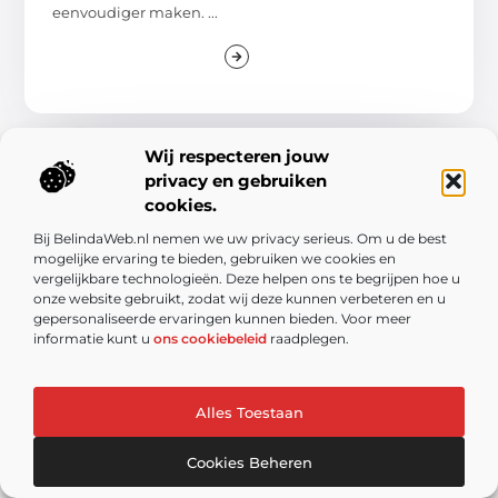
eenvoudiger maken. ...
Wij respecteren jouw
WINKELEN
privacy en gebruiken
cookies.
Bij BelindaWeb.nl nemen we uw privacy serieus. Om u de best
mogelijke ervaring te bieden, gebruiken we cookies en
vergelijkbare technologieën. Deze helpen ons te begrijpen hoe u
onze website gebruikt, zodat wij deze kunnen verbeteren en u
gepersonaliseerde ervaringen kunnen bieden. Voor meer
informatie kunt u
ons cookiebeleid
raadplegen.
Schoenmakers in Maassluis behouden
traditie en moderniteit
Alles Toestaan
Schoenmakerijen zijn vaak verborgen juweeltjes
binnen een gemeenschap, waar vakmanschap en
Cookies Beheren
geschiedenis hand in hand gaan. Schoenmaker in
Maassluis is geen uitzondering. Maar wat maakt de