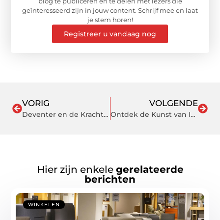
blog te publiceren en te delen met lezers die
geïnteresseerd zijn in jouw content. Schrijf mee en laat
je stem horen!
Registreer u vandaag nog
VORIG
VOLGENDE
Deventer en de Kracht van Sanitair Verbetering
Ontdek de Kunst van Interieurarchitect in Gouda
Hier zijn enkele
gerelateerde
berichten
WINKELEN