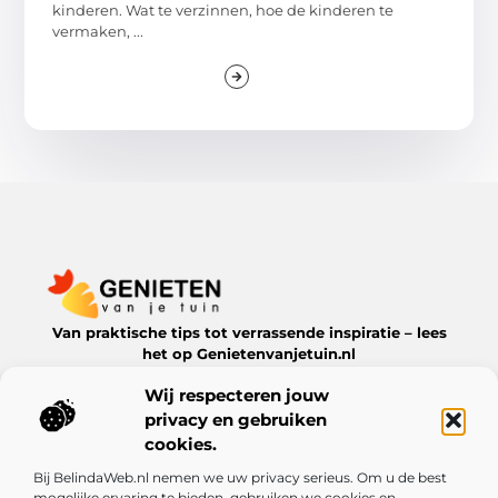
kinderen. Wat te verzinnen, hoe de kinderen te
vermaken, ...
Van praktische tips tot verrassende inspiratie – lees
het op Genietenvanjetuin.nl
Ontdek boeiende blogs en artikelen over alles wat jouw
Wij respecteren jouw
leefomgeving te bieden heeft.
privacy en gebruiken
Bericht categorie
cookies.
Bij BelindaWeb.nl nemen we uw privacy serieus. Om u de best
mogelijke ervaring te bieden, gebruiken we cookies en