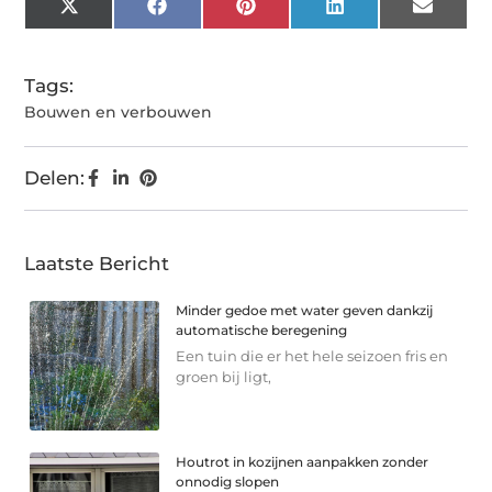
X
Facebook
Pinterest
LinkedIn
Email
(Twitter)
Tags:
Bouwen en verbouwen
Delen:
Laatste Bericht
Minder gedoe met water geven dankzij
automatische beregening
Een tuin die er het hele seizoen fris en
groen bij ligt,
Houtrot in kozijnen aanpakken zonder
onnodig slopen