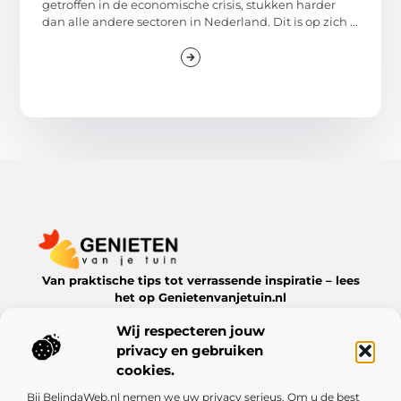
getroffen in de economische crisis, stukken harder
dan alle andere sectoren in Nederland. Dit is op zich ...
Van praktische tips tot verrassende inspiratie – lees
het op Genietenvanjetuin.nl
Ontdek boeiende blogs en artikelen over alles wat jouw
Wij respecteren jouw
leefomgeving te bieden heeft.
privacy en gebruiken
Bericht categorie
cookies.
Bij BelindaWeb.nl nemen we uw privacy serieus. Om u de best