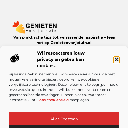
Van praktische tips tot verrassende inspiratie – lees
het op Genietenvanjetuin.nl
Ontdek boeiende blogs en artikelen over alles wat jouw
Wij respecteren jouw
leefomgeving te bieden heeft.
privacy en gebruiken
Bericht categorie
cookies.
Bij BelindaWeb.nl nemen we uw privacy serieus. Om u de best
mogelijke ervaring te bieden, gebruiken we cookies en
vergelijkbare technologieën. Deze helpen ons te begrijpen hoe u
Onze informatie
onze website gebruikt, zodat wij deze kunnen verbeteren en u
gepersonaliseerde ervaringen kunnen bieden. Voor meer
De kracht van Nederlandse linkbuilding: meer dan alleen een SEO-truc
Kun je echt geld verdienen met een website? Ontdek de mogelijkheden en valkuilen
informatie kunt u
ons cookiebeleid
raadplegen.
Alles Toestaan
Website index
Cookiebeleid (EU)