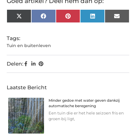
Goed artikel? Deel hem dan op:
X
Facebook
Pinterest
LinkedIn
Email
(Twitter)
Tags:
Tuin en buitenleven
Delen:
Laatste Bericht
Minder gedoe met water geven dankzij
automatische beregening
Een tuin die er het hele seizoen fris en
groen bij ligt,