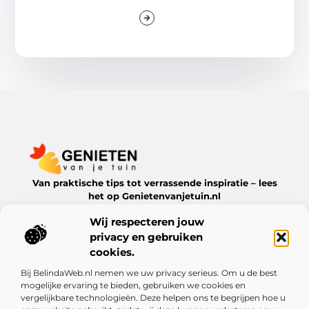
Van praktische tips tot verrassende inspiratie – lees
het op Genietenvanjetuin.nl
Ontdek boeiende blogs en artikelen over alles wat jouw
Wij respecteren jouw
leefomgeving te bieden heeft.
privacy en gebruiken
Bericht categorie
cookies.
Bij BelindaWeb.nl nemen we uw privacy serieus. Om u de best
mogelijke ervaring te bieden, gebruiken we cookies en
vergelijkbare technologieën. Deze helpen ons te begrijpen hoe u
Onze informatie