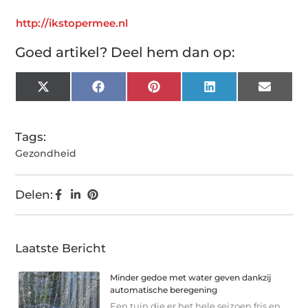
http://ikstopermee.nl
Goed artikel? Deel hem dan op:
X
Facebook
Pinterest
LinkedIn
Email
(Twitter)
Tags:
Gezondheid
Delen:
Laatste Bericht
Minder gedoe met water geven dankzij
automatische beregening
Een tuin die er het hele seizoen fris en