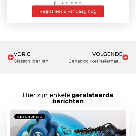
je stem horen!
Registreer u vandaag nog
VORIG
VOLGENDE
Glasschilderijen
Behangcirkel helemaal trendy
Hier zijn enkele
gerelateerde
berichten
GEZONDHEID