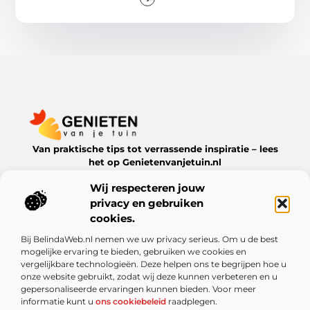
Van praktische tips tot verrassende inspiratie – lees
het op Genietenvanjetuin.nl
Ontdek boeiende blogs en artikelen over alles wat jouw
Wij respecteren jouw
leefomgeving te bieden heeft.
privacy en gebruiken
Bericht categorie
cookies.
Bij BelindaWeb.nl nemen we uw privacy serieus. Om u de best
mogelijke ervaring te bieden, gebruiken we cookies en
vergelijkbare technologieën. Deze helpen ons te begrijpen hoe u
Onze informatie
onze website gebruikt, zodat wij deze kunnen verbeteren en u
gepersonaliseerde ervaringen kunnen bieden. Voor meer
De kracht van Nederlandse linkbuilding: meer dan alleen een SEO-truc
Kun je echt geld verdienen met een website? Ontdek de mogelijkheden en valkuilen
informatie kunt u
ons cookiebeleid
raadplegen.