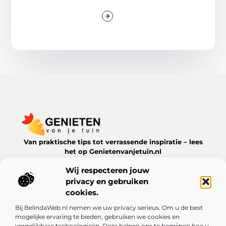
Van praktische tips tot verrassende inspiratie – lees
het op Genietenvanjetuin.nl
Ontdek boeiende blogs en artikelen over alles wat jouw
Wij respecteren jouw
leefomgeving te bieden heeft.
privacy en gebruiken
Bericht categorie
cookies.
Bij BelindaWeb.nl nemen we uw privacy serieus. Om u de best
mogelijke ervaring te bieden, gebruiken we cookies en
vergelijkbare technologieën. Deze helpen ons te begrijpen hoe u