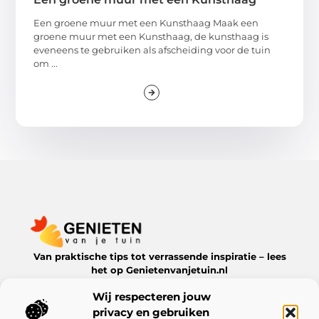
Een groene muur met een Kunsthaag Maak een
groene muur met een Kunsthaag, de kunsthaag is
eveneens te gebruiken als afscheiding voor de tuin
om ...
Van praktische tips tot verrassende inspiratie – lees
het op Genietenvanjetuin.nl
Ontdek boeiende blogs en artikelen over alles wat jouw
Wij respecteren jouw
leefomgeving te bieden heeft.
privacy en gebruiken