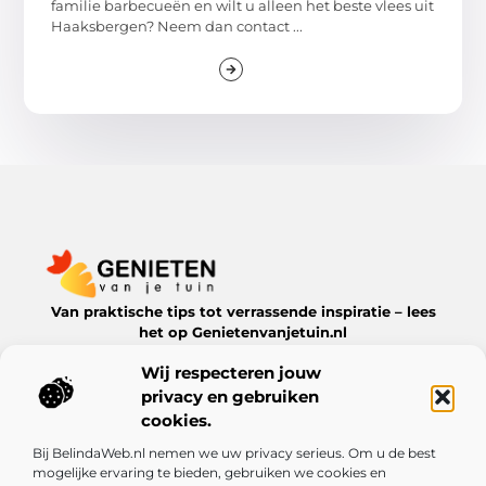
familie barbecueën en wilt u alleen het beste vlees uit
Haaksbergen? Neem dan contact ...
Van praktische tips tot verrassende inspiratie – lees
het op Genietenvanjetuin.nl
Ontdek boeiende blogs en artikelen over alles wat jouw
Wij respecteren jouw
leefomgeving te bieden heeft.
privacy en gebruiken
Bericht categorie
cookies.
Bij BelindaWeb.nl nemen we uw privacy serieus. Om u de best
mogelijke ervaring te bieden, gebruiken we cookies en