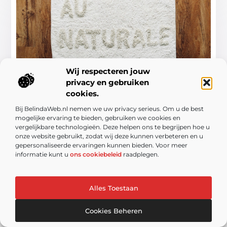
Wij respecteren jouw
Op maat gemaakte deurmat: slimme
privacy en gebruiken
investering
cookies.
Wanneer je je woning betreedt, merk je direct de
Bij BelindaWeb.nl nemen we uw privacy serieus. Om u de best
sfeer die je persoonlijkheid weerspiegelt. Je ziet een
mogelijke ervaring te bieden, gebruiken we cookies en
deurmat als eerste visuele element bij aankomst.
vergelijkbare technologieën. Deze helpen ons te begrijpen hoe u
Deze ...
onze website gebruikt, zodat wij deze kunnen verbeteren en u
gepersonaliseerde ervaringen kunnen bieden. Voor meer
informatie kunt u
ons cookiebeleid
raadplegen.
Alles Toestaan
Cookies Beheren