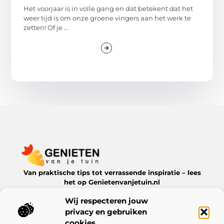
Het voorjaar is in volle gang en dat betekent dat het
weer tijd is om onze groene vingers aan het werk te
zetten! Of je ...
Van praktische tips tot verrassende inspiratie – lees
het op Genietenvanjetuin.nl
Ontdek boeiende blogs en artikelen over alles wat jouw
Wij respecteren jouw
leefomgeving te bieden heeft.
privacy en gebruiken
Bericht categorie
cookies.