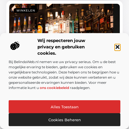
WINKELEN
Wij respecteren jouw
privacy en gebruiken
cookies.
De verborgen parel van Barneveld: Ontdek
Bij BelindaWeb.nl nemen we uw privacy serieus. Om u de best
de slijterij
mogelijke ervaring te bieden, gebruiken we cookies en
vergelijkbare technologieën. Deze helpen ons te begrijpen hoe u
In het hart van Barneveld ligt een ware schat voor
onze website gebruikt, zodat wij deze kunnen verbeteren en u
drankliefhebbers, toeristen en lokale bewoners.
gepersonaliseerde ervaringen kunnen bieden. Voor meer
De slijterij in Barneveld (barneveldgids.nl) biedt een
informatie kunt u
ons cookiebeleid
raadplegen.
unieke ervaring voor iedereen die ...
Alles Toestaan
Cookies Beheren