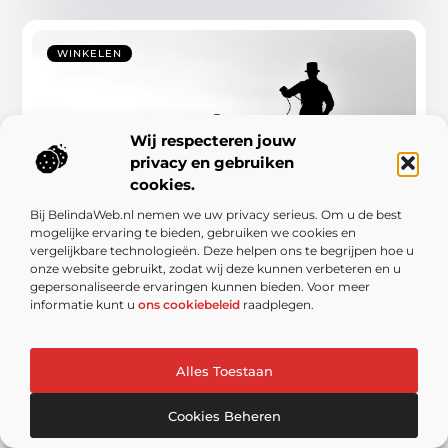
WINKELEN
Wij respecteren jouw
privacy en gebruiken
cookies.
Bij BelindaWeb.nl nemen we uw privacy serieus. Om u de best
Waarom regelmatig je schoorsteen in
mogelijke ervaring te bieden, gebruiken we cookies en
Oldenzaal laten vegen essentieel is
vergelijkbare technologieën. Deze helpen ons te begrijpen hoe u
onze website gebruikt, zodat wij deze kunnen verbeteren en u
Een schoorsteenveger in Oldenzaal
gepersonaliseerde ervaringen kunnen bieden. Voor meer
(Schoorsteenservice) speelt een cruciale rol bij het
informatie kunt u
ons cookiebeleid
raadplegen.
onderhouden van schoorstenen en rookkanalen.
Deze professionals zorgen ervoor dat jouw
schoorsteen efficiënt en veilig functioneert ...
Alles Toestaan
Cookies Beheren