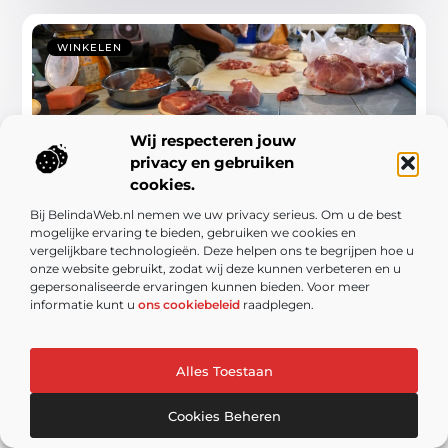
WINKELEN
Wij respecteren jouw
privacy en gebruiken
cookies.
Bij BelindaWeb.nl nemen we uw privacy serieus. Om u de best
Ontdek de slager in Goes en geniet van
mogelijke ervaring te bieden, gebruiken we cookies en
authentieke smaken
vergelijkbare technologieën. Deze helpen ons te begrijpen hoe u
onze website gebruikt, zodat wij deze kunnen verbeteren en u
Goes, een charmante stad in Zeeland, staat bekend
gepersonaliseerde ervaringen kunnen bieden. Voor meer
om haar rijke geschiedenis en bruisende lokale
informatie kunt u
ons cookiebeleid
raadplegen.
eetgelegenheden. Een van de meest geliefde
tradities hier is de ...
Alles Toestaan
Cookies Beheren