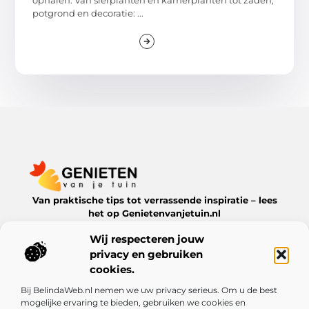
ophalen. Van sierplanten en kamerplanten tot zaden,
potgrond en decoratie: ...
Van praktische tips tot verrassende inspiratie – lees
het op Genietenvanjetuin.nl
Ontdek boeiende blogs en artikelen over alles wat jouw
Wij respecteren jouw
leefomgeving te bieden heeft.
privacy en gebruiken
Bericht categorie
cookies.
Bij BelindaWeb.nl nemen we uw privacy serieus. Om u de best
mogelijke ervaring te bieden, gebruiken we cookies en