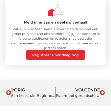
Meld u nu aan en deel uw verhaal!
Wil je jouw ideeën, kennis of verhalen delen met een
groter publiek? Met ons platform krijg je de kans om je
blog te publiceren en te delen met lezers die
geïnteresseerd zijn in jouw content. Schrijf mee en laat
je stem horen!
Registreer u vandaag nog
VORIG
VOLGENDE
Een Moestuin Beginnen: Van Groene Vingers Naar Groene Resultaten
Essentieel gereedschap dat elke elektricien in zijn gereedschapskist moet hebben