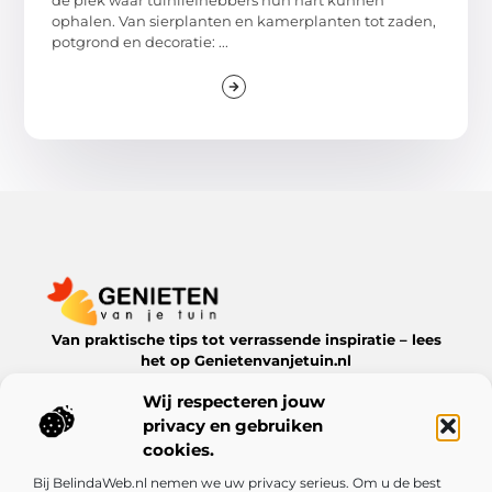
dé plek waar tuinliefhebbers hun hart kunnen
ophalen. Van sierplanten en kamerplanten tot zaden,
potgrond en decoratie: ...
Van praktische tips tot verrassende inspiratie – lees
het op Genietenvanjetuin.nl
Ontdek boeiende blogs en artikelen over alles wat jouw
Wij respecteren jouw
leefomgeving te bieden heeft.
privacy en gebruiken
Bericht categorie
cookies.
Bij BelindaWeb.nl nemen we uw privacy serieus. Om u de best