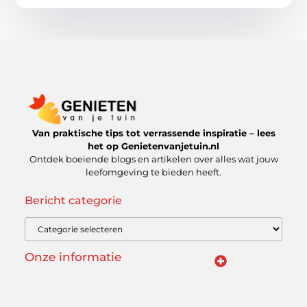
Van praktische tips tot verrassende inspiratie – lees
het op Genietenvanjetuin.nl
Ontdek boeiende blogs en artikelen over alles wat jouw
leefomgeving te bieden heeft.
Bericht categorie
Onze informatie
De kracht van Nederlandse linkbuilding: meer dan alleen een SEO-truc
Kun je echt geld verdienen met een website? Ontdek de mogelijkheden en valkuilen