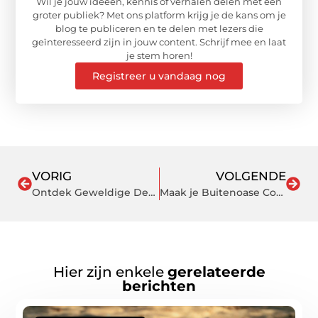
Wil je jouw ideeën, kennis of verhalen delen met een
groter publiek? Met ons platform krijg je de kans om je
blog te publiceren en te delen met lezers die
geïnteresseerd zijn in jouw content. Schrijf mee en laat
je stem horen!
Registreer u vandaag nog
VORIG
VOLGENDE
Ontdek Geweldige Deals bij de Tuinmeubels Outlet: Tuinsets met Enorme Kortingen
Maak je Buitenoase Compleet: Tuinmeubelen Online Kopen en de Perfecte Loungeset Vinden
Hier zijn enkele
gerelateerde
berichten