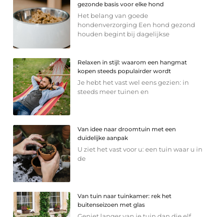
gezonde basis voor elke hond
Het belang van goede
hondenverzorging Een hond gezond
houden begint bij dagelijkse
Relaxen in stijl: waarom een hangmat
kopen steeds populairder wordt
Je hebt het vast wel eens gezien: in
steeds meer tuinen en
Van idee naar droomtuin met een
duidelijke aanpak
U ziet het vast voor u: een tuin waar u in
de
Van tuin naar tuinkamer: rek het
buitenseizoen met glas
Geniet langer van je tuin dan die elf