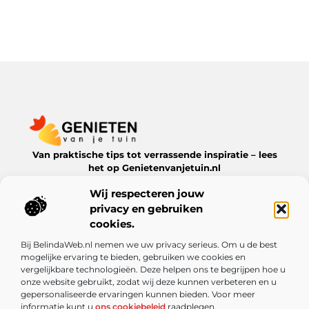
Van praktische tips tot verrassende inspiratie – lees
het op Genietenvanjetuin.nl
Ontdek boeiende blogs en artikelen over alles wat jouw
Wij respecteren jouw
leefomgeving te bieden heeft.
privacy en gebruiken
Bericht categorie
cookies.
Bij BelindaWeb.nl nemen we uw privacy serieus. Om u de best
mogelijke ervaring te bieden, gebruiken we cookies en
vergelijkbare technologieën. Deze helpen ons te begrijpen hoe u
Onze informatie
onze website gebruikt, zodat wij deze kunnen verbeteren en u
gepersonaliseerde ervaringen kunnen bieden. Voor meer
De kracht van Nederlandse linkbuilding: meer dan alleen een SEO-truc
Kun je echt geld verdienen met een website? Ontdek de mogelijkheden en valkuilen
informatie kunt u
ons cookiebeleid
raadplegen.