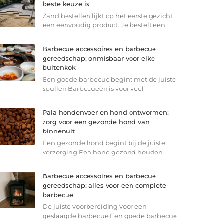
beste keuze is
Zand bestellen lijkt op het eerste gezicht
een eenvoudig product. Je bestelt een
Barbecue accessoires en barbecue
gereedschap: onmisbaar voor elke
buitenkok
Een goede barbecue begint met de juiste
spullen Barbecueën is voor veel
Pala hondenvoer en hond ontwormen:
zorg voor een gezonde hond van
binnenuit
Een gezonde hond begint bij de juiste
verzorging Een hond gezond houden
Barbecue accessoires en barbecue
gereedschap: alles voor een complete
barbecue
De juiste voorbereiding voor een
geslaagde barbecue Een goede barbecue