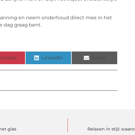
lanning en neem onderhoud direct mee in het
e dag graag bent.
nterest
LinkedIn
Email
met glas
Relaxen in stijl: wa