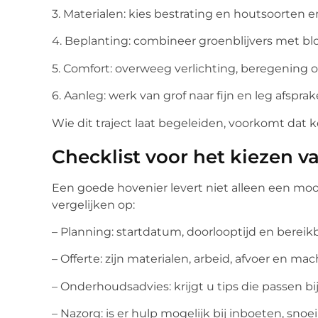
3. Materialen: kies bestrating en houtsoorten 
4. Beplanting: combineer groenblijvers met blo
5. Comfort: overweeg verlichting, beregening of
6. Aanleg: werk van grof naar fijn en leg afspra
Wie dit traject laat begeleiden, voorkomt dat k
Checklist voor het kiezen v
Een goede hovenier levert niet alleen een mooie
vergelijken op:
– Planning: startdatum, doorlooptijd en bereikb
– Offerte: zijn materialen, arbeid, afvoer en m
– Onderhoudsadvies: krijgt u tips die passen bi
– Nazorg: is er hulp mogelijk bij inboeten, sno