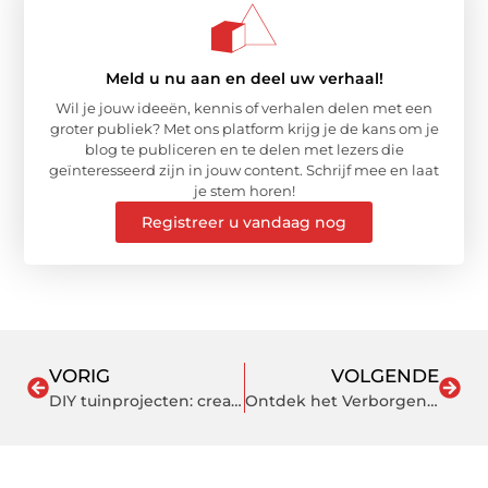
Meld u nu aan en deel uw verhaal!
Wil je jouw ideeën, kennis of verhalen delen met een
groter publiek? Met ons platform krijg je de kans om je
blog te publiceren en te delen met lezers die
geïnteresseerd zijn in jouw content. Schrijf mee en laat
je stem horen!
Registreer u vandaag nog
VORIG
VOLGENDE
DIY tuinprojecten: creatieve ideeën voor een groenere leefomgeving
Ontdek het Verborgen Pareltje Wandelroutes Zoetermeer