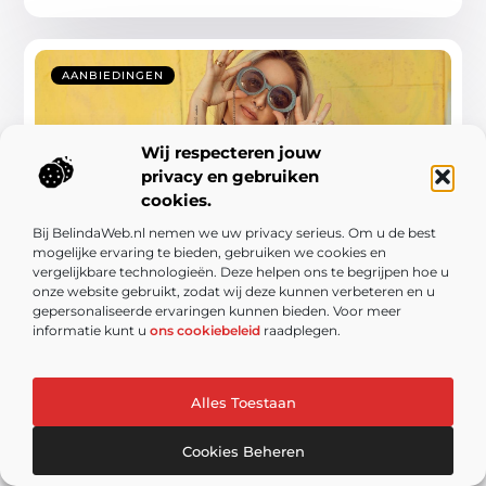
AANBIEDINGEN
Wij respecteren jouw
privacy en gebruiken
cookies.
Bij BelindaWeb.nl nemen we uw privacy serieus. Om u de best
mogelijke ervaring te bieden, gebruiken we cookies en
Stijlvolle zonnebrillen met leesgedeelte:
vergelijkbare technologieën. Deze helpen ons te begrijpen hoe u
duurzaam en betaalbaar
onze website gebruikt, zodat wij deze kunnen verbeteren en u
gepersonaliseerde ervaringen kunnen bieden. Voor meer
Als je graag tijd doorbrengt in je tuin, weet je hoe
informatie kunt u
ons cookiebeleid
raadplegen.
belangrijk het is om goed voorbereid te zijn. Of je nu
een boek leest ...
Alles Toestaan
Cookies Beheren