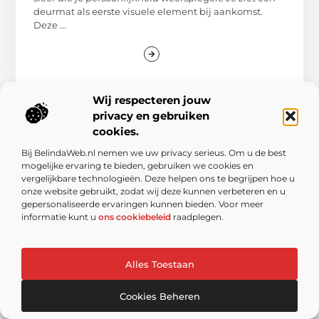
deurmat als eerste visuele element bij aankomst.
Deze ...
Wij respecteren jouw
privacy en gebruiken
cookies.
Bij BelindaWeb.nl nemen we uw privacy serieus. Om u de best
mogelijke ervaring te bieden, gebruiken we cookies en
vergelijkbare technologieën. Deze helpen ons te begrijpen hoe u
onze website gebruikt, zodat wij deze kunnen verbeteren en u
gepersonaliseerde ervaringen kunnen bieden. Voor meer
informatie kunt u
ons cookiebeleid
raadplegen.
Van praktische tips tot verrassende inspiratie – lees
het op Genietenvanjetuin.nl
Ontdek boeiende blogs en artikelen over alles wat jouw
Alles Toestaan
leefomgeving te bieden heeft.
Cookies Beheren
Bericht categorie